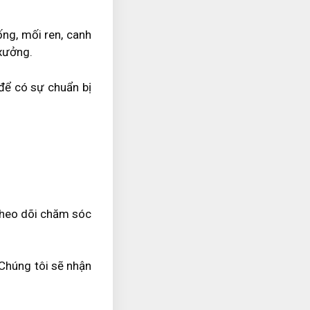
ng, mối ren, canh
 xưởng.
để có sự chuẩn bị
 theo dõi chăm sóc
 Chúng tôi sẽ nhận