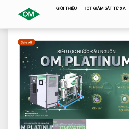
GIỚI THIỆU
IOT GIÁM SÁT TỪ XA
Sale off