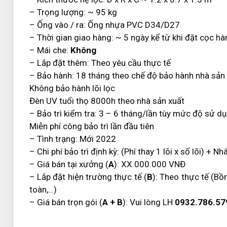
– Trọng lượng: ~ 95 kg
– Ống vào / ra: Ống nhựa PVC D34/D27
– Thời gian giao hàng: ~ 5 ngày kể từ khi đặt cọc hà
– Mái che:
Không
– Lắp đặt thêm: Theo yêu cầu thực tế
– Bảo hành: 18 tháng theo chế độ bảo hành nhà sản 
Không bảo hành lõi lọc
Đèn UV tuổi thọ 8000h theo nhà sản xuất
– Bảo trì kiểm tra: 3 – 6 tháng/lần tùy mức độ sử 
Miễn phí công bảo trì lần đầu tiên
– Tình trạng: Mới 2022
– Chi phí bảo trì định kỳ: (Phí thay 1 lõi x số lõi) + 
– Giá bán tại xưởng (
A
): XX.000.000 VNĐ
– Lắp đặt hiện trường thực tế (
B
): Theo thực tế (Bồ
toàn,…)
– Giá bán trọn gói (
A + B
): Vui lòng LH
0932.786.57