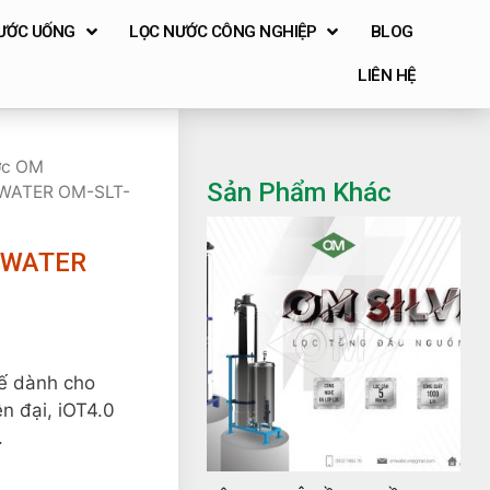
ƯỚC UỐNG
LỌC NƯỚC CÔNG NGHIỆP
BLOG
LIÊN HỆ
ớc OM
Sản Phẩm Khác
WATER OM-SLT-
MWATER
kế dành cho
ện đại, iOT4.0
.