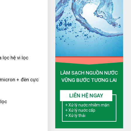
lọc hệ vi lọc
LÀM SẠCH NGUỒN NƯỚC
02micron + đèn cực
VỮNG BƯỚC TƯƠNG LAI
LIÊN HỆ NGAY
 lọc
+ Xử lý nước nhiễm mặn
+ Xử lý nước cấp
+ Xử lý thải