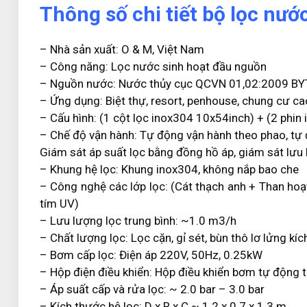
Thông số chi tiết bộ lọc n
– Nhà sản xuất: O & M, Việt Nam
– Công năng: Lọc nước sinh hoạt đầu nguồn
– Nguồn nước: Nước thủy cục QCVN 01,02:2009 BY
– Ứng dụng: Biệt thự, resort, penhouse, chung cư ca
– Cấu hình: (1 cột lọc inox304 10x54inch) + (2 phin
– Chế độ vận hành: Tự động vận hành theo phao, tự 
Giám sát áp suất lọc bằng đồng hồ áp, giám sát lưu 
– Khung hệ lọc: Khung inox304, không nắp bao che
– Công nghệ các lớp lọc: (Cát thạch anh + Than hoạt
tím UV)
– Lưu lượng lọc trung bình: ~1.0 m3/h
– Chất lượng lọc: Lọc cặn, gỉ sét, bùn thô lơ lửng 
– Bơm cấp lọc: Điện áp 220V, 50Hz, 0.25kW
– Hộp điện điều khiển: Hộp điều khiển bơm tự động 
– Áp suất cấp và rửa lọc: ~ 2.0 bar – 3.0 bar
– Kích thước hệ lọc: D x R x C ~ 1.2 x 0.7 x 1.3 m