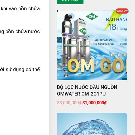
 khi vào bồn chứa
Sale off
rong bồn chứa nước
ười sử dụng có thể
BỘ LỌC NƯỚC ĐẦU NGUỒN
OMWATER OM-2C1PU
33,000,000
₫
31,000,000
₫