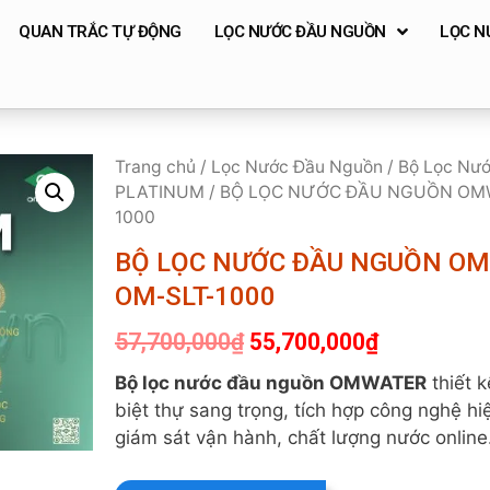
QUAN TRẮC TỰ ĐỘNG
LỌC NƯỚC ĐẦU NGUỒN
LỌC N
Trang chủ
/
Lọc Nước Đầu Nguồn
/
Bộ Lọc Nư
PLATINUM
/ BỘ LỌC NƯỚC ĐẦU NGUỒN OM
1000
BỘ LỌC NƯỚC ĐẦU NGUỒN O
OM-SLT-1000
57,700,000
₫
55,700,000
₫
Bộ lọc nước đầu nguồn OMWATER
thiết 
biệt thự sang trọng, tích hợp công nghệ hi
giám sát vận hành, chất lượng nước online