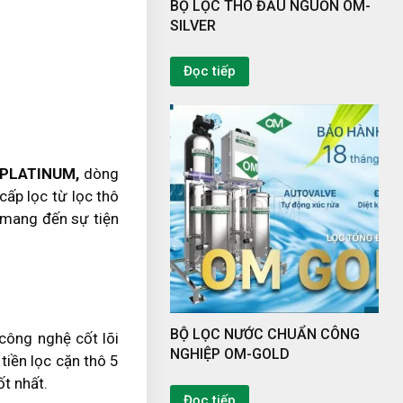
BỘ LỌC THÔ ĐẦU NGUỒN OM-
SILVER
Đọc tiếp
PLATINUM,
dòng
cấp lọc từ lọc thô
ẽ mang đến sự tiện
BỘ LỌC NƯỚC CHUẨN CÔNG
ông nghệ cốt lõi
NGHIỆP OM-GOLD
tiền lọc cặn thô 5
t nhất.
Đọc tiếp