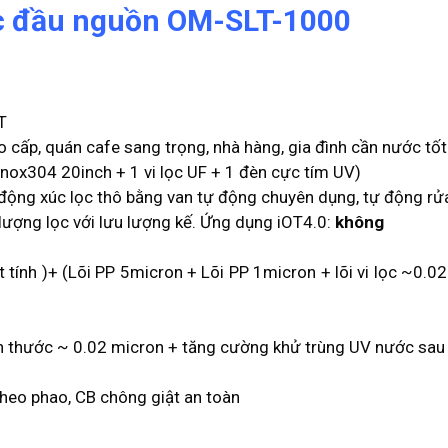
ước đầu nguồn OM-SLT-1000
T
o cấp, quán cafe sang trọng, nhà hàng, gia đình cần nước tốt
 inox304 20inch + 1 vi lọc UF + 1 đèn cực tím UV)
động xúc lọc thô bằng van tự động chuyên dụng, tự động rửa 
lượng lọc với lưu lượng kế. Ứng dụng iOT4.0:
không
 tính )+ (Lõi PP 5micron + Lõi PP 1micron + lõi vi lọc ~0.
kích thước ~ 0.02 micron + tăng cường khử trùng UV nước sau
theo phao, CB chông giật an toàn