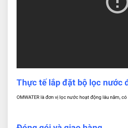
Thực tế lắp đặt bộ lọc nư
OMWATER là đơn vị lọc nước hoạt động lâu năm, có 
Đóng gói và giao hàng